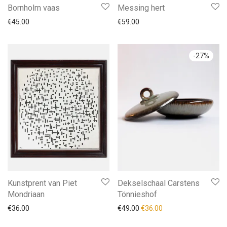
Bornholm vaas
Messing hert
€
45.00
€
59.00
-
27
%
Kunstprent van Piet
Dekselschaal Carstens
Mondriaan
Tönnieshof
Oorspronkelijke prijs was: 
Huidige prijs is: €36.
€
36.00
€
49.00
€
36.00