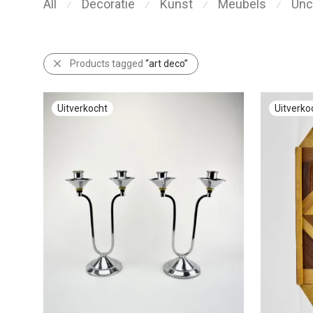
All
Decoratie
Kunst
Meubels
Unc
⁄
⁄
⁄
⁄
Products tagged
“art deco”