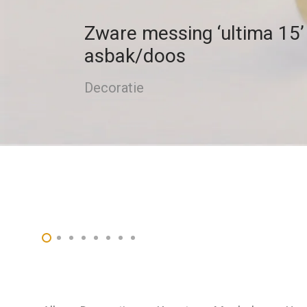
Zware messing ‘ultima 15’
asbak/doos
Decoratie