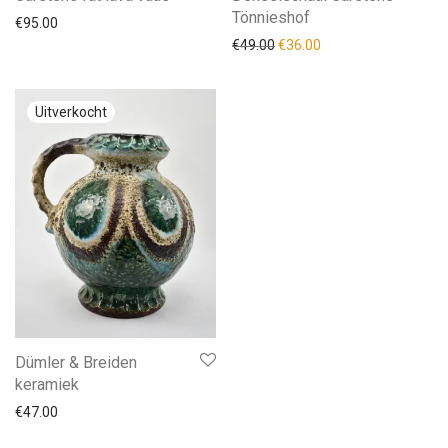
Tönnieshof
€
95.00
Oorspronkelijke prijs was: 
Huidige prijs is: €36.
€
49.00
€
36.00
Dümler & Breiden
keramiek
€
47.00