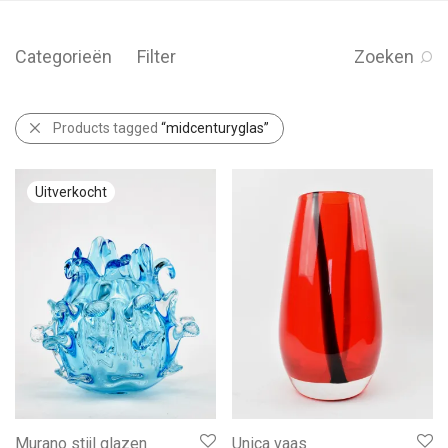
Categorieën
Filter
Zoeken
Products tagged
“midcenturyglas”
Murano stijl glazen
Unica vaas