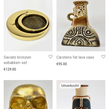
Saviato bronzen
Carstens fat lava vaas
asbakken-set
€
95.00
€
129.00