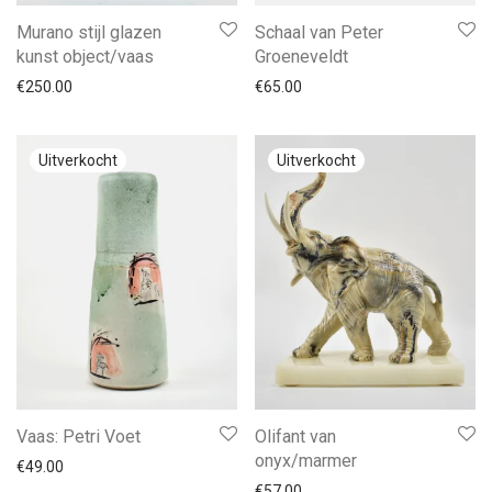
Murano stijl glazen
Schaal van Peter
kunst object/vaas
Groeneveldt
€
250.00
€
65.00
Vaas: Petri Voet
Olifant van
onyx/marmer
€
49.00
€
57.00