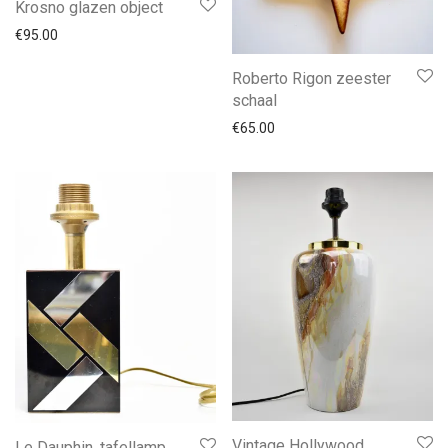
Krosno glazen object
€
95.00
Roberto Rigon zeester
schaal
€
65.00
Vintage Hollywood
Le Dauphin, tafellamp