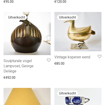
€
95.00
€
120.00
Vintage koperen eend
Sculpturale vogel
€
85.00
Lampvoet, George
Deliège
€
492.00