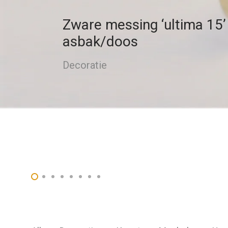
Zware messing ‘ultima 15’
asbak/doos
Decoratie