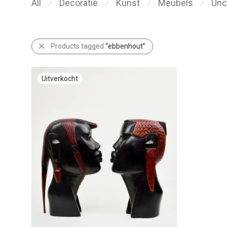
All
Decoratie
Kunst
Meubels
Unc
⁄
⁄
⁄
⁄
Products tagged
“ebbenhout”