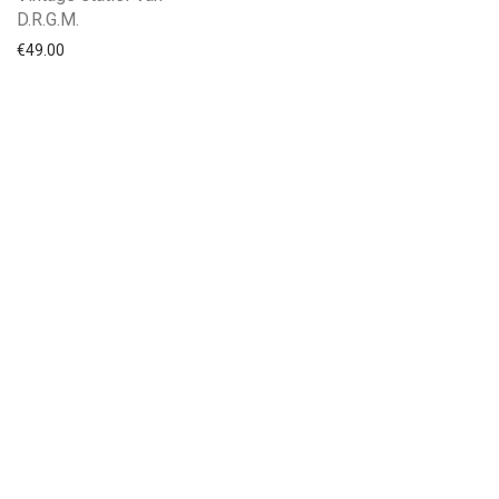
D.R.G.M.
€
49.00