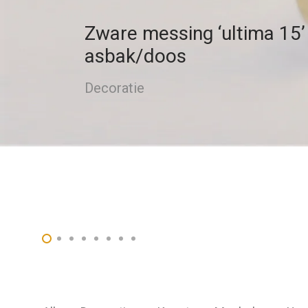
Zware messing ‘ultima 15’
asbak/doos
Decoratie