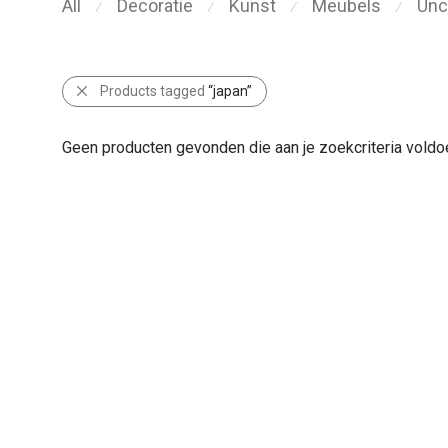
All
Decoratie
Kunst
Meubels
Unc
⁄
⁄
⁄
⁄
Products tagged
“japan”
Geen producten gevonden die aan je zoekcriteria voldo