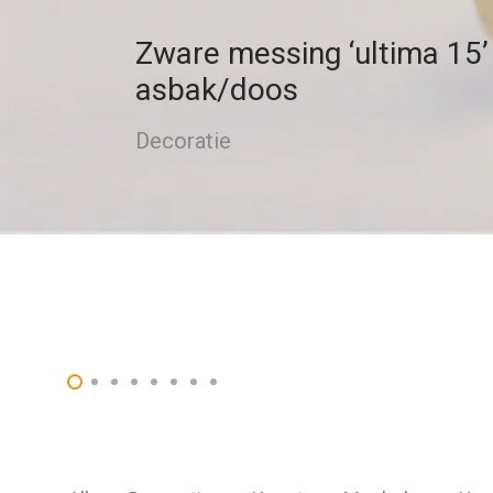
Zware messing ‘ultima 15’
asbak/doos
Decoratie