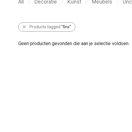
All
Decoratie
Kunst
Meubels
Unc
⁄
⁄
⁄
⁄
Products tagged
“fins”
Geen producten gevonden die aan je selectie voldoen.