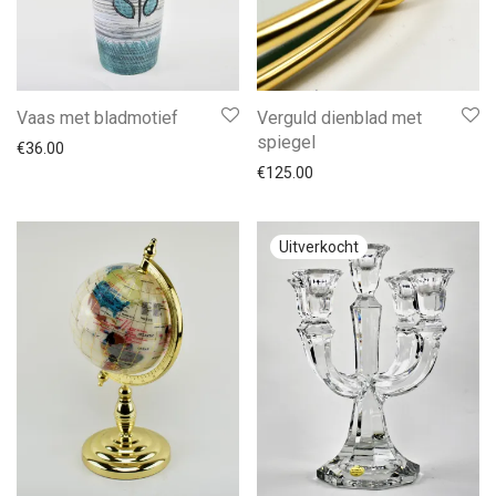
Vaas met bladmotief
Verguld dienblad met
spiegel
€
36.00
€
125.00