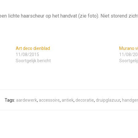
en lichte haarscheur op het handvat (zie foto). Niet storend zich
Art deco dienblad
Murano vi
11/08/2015
11/08/20
Soortgelijk bericht
Soortgelij
Tags:
aardewerk
,
accessoire
,
antiek
,
decoratie
,
druipglazuur
,
handge