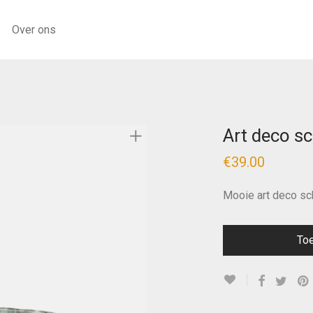
Over ons
Art deco s
€
39.00
Mooie art deco sch
To