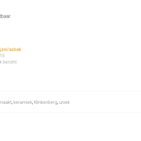
tbaar.
jzel/asbak
15
k bericht
maakt
,
keramiek
,
Klinkenberg
,
uniek