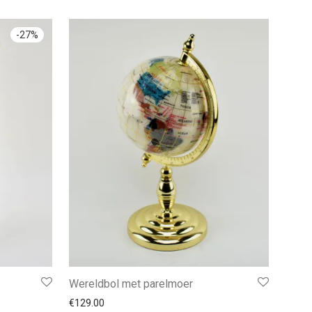
-
27
%
Wereldbol met parelmoer
€89.00.
.00.
€
129.00