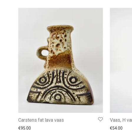
Carstens fat lava vaas
Vaas, H v
€
95.00
€
54.00