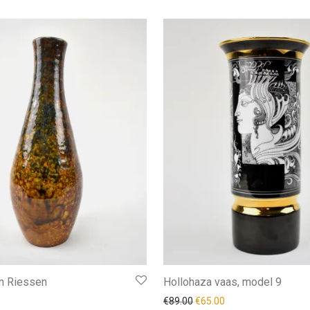
an Riessen
Hollohaza vaas, model 9
Oorspronkelijke prijs was: 
Huidige prijs is: €65
€
89.00
€
65.00