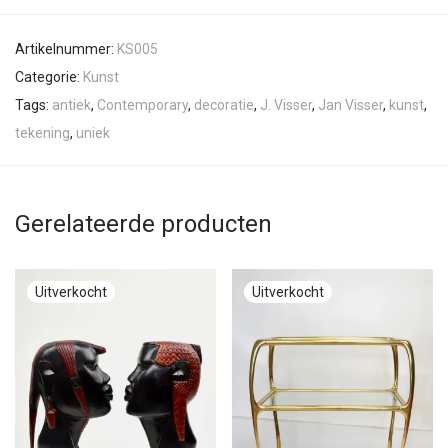
Artikelnummer:
KS005
Categorie:
Kunst
Tags:
antiek
,
Contemporary
,
decoratie
,
J. Visser
,
Jan Visser
,
kunst
,
tekening
,
uniek
Gerelateerde producten